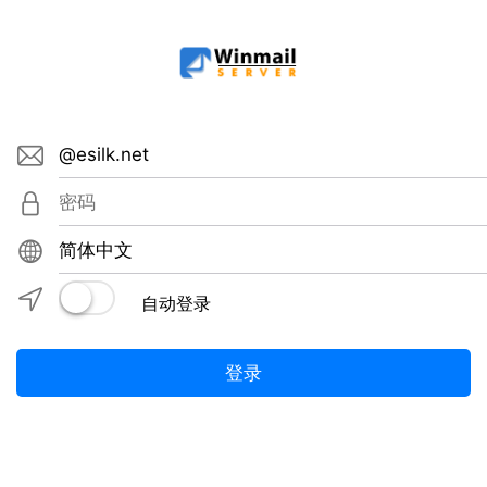
envelope
lock
globe
location
自动登录
登录